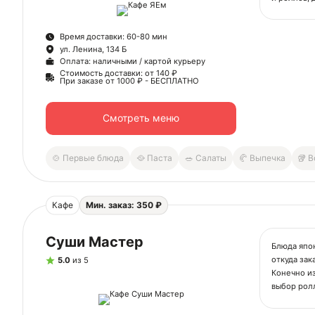
приготовят
выборе дес
Время доставки: 60-80 мин
ассортимен
ул. Ленина, 134 Б
Кафе "Яем"
Оплата: наличными / картой курьеру
обслужива
Стоимость доставки: от 140 ₽
блюд, дост
При заказе от 1000 ₽ - БЕСПЛАТНО
сотрудник
Мы радуем
Смотреть меню
мероприят
"Яем" рабо
🍲 Первые блюда
🥘 Паста
🥗 Салаты
🥐 Выпечка
🥡 
Юридичес
ИП Дмитри
ОГРНИП 3
ИНН 2301
Кафе
Мин. заказ: 350 ₽
Суши Мастер
Блюда япон
откуда зак
5.0
из 5
Конечно и
выбор ролл
что-то осо
Ск
Роллы давн