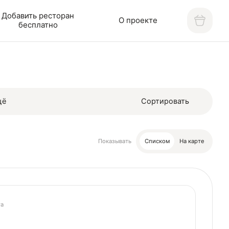
Добавить ресторан
О проекте
бесплатно
щё
Сортировать
Показывать
Списком
На карте
а