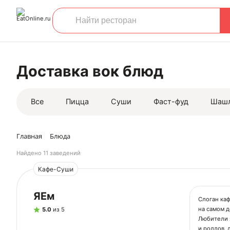
Доставка вок блюд
Все
Пицца
Суши
Фаст-фуд
Шаш
Главная
Блюда
Найдено
11 заведений
Кафе-Суши
ЯЕм
Слоган каф
на самом д
5.0
из 5
Любители я
и роллов,