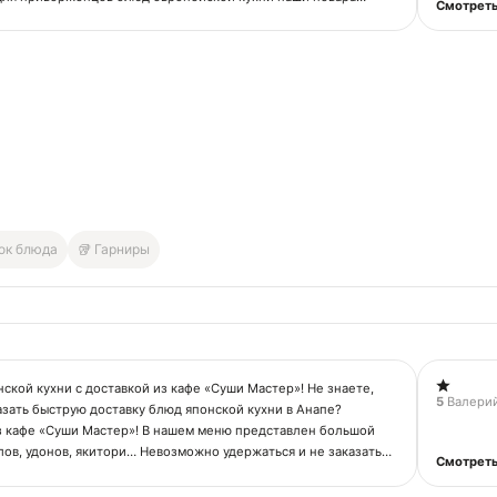
Смотреть
 супы и салаты, сладкоежки смогут забыться в большом
ертов и кондитерских изделий. Также гости могут выбрать из
та итальянской кухни - для Вас есть паста, пицца, закуски.
 - это высококлассные повара, отменное качество
ния, уютный интерьер, отменное качество приготовленных
упные цены - все то, что ценится нашими клиентами и
ами.
 посетителей периодическими вечеринками и
иями. Для любителей поужинать в домашней атмосфере в
тает доставка.
Вок блюда
🥡 Гарниры
кая информация:
енко Надежда Григорьевна
22237500059639
04795420
ской кухни с доставкой из кафе «Суши Мастер»! Не знаете,
5
Валери
азать быструю доставку блюд японской кухни в Анапе?
з кафе «Суши Мастер»! В нашем меню представлен большой
ов, удонов, якитори… Невозможно удержаться и не заказать
Смотреть
бенное прямо сейчас!
ачай мобильное приложение!
о вырвались в фавориты среди блюд доставки, а в меню «Суши