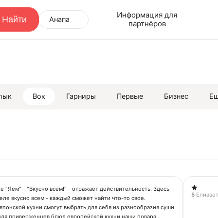
Информация для
Анапа
партнёров
лык
Вок
Гарниры
Первые
Бизнес
Е
е "Яем" - "Вкусно всем!" - отражает действительность. Здесь
5
Елиавет
еле вкусно всем - каждый сможет найти что-то свое.
понской кухни смогут выбрать для себя из разнообразия суши
 для приверженцев блюд европейской кухни наши повара