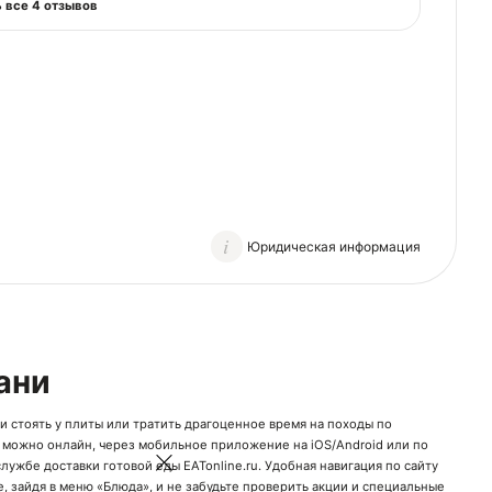
 все 4 отзывов
Юридическая информация
ани
ми стоять у плиты или тратить драгоценное время на походы по
 можно онлайн, через мобильное приложение на
iOS
/
Android
или по
ужбе доставки готовой еды EATonline.ru. Удобная навигация по сайту
, зайдя в меню «Блюда», и не забудьте проверить акции и специальные