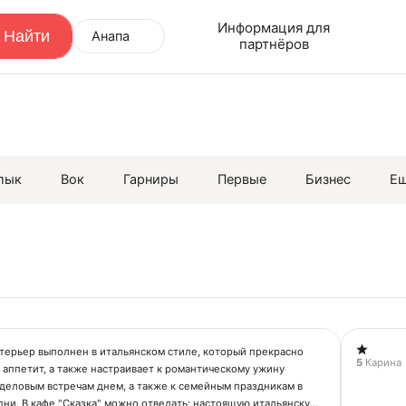
Информация для
Анапа
партнёров
лык
Вок
Гарниры
Первые
Бизнес
Е
терьер выполнен в итальянском стиле, который прекрасно
5
Карина
аппетит, а также настраивает к романтическому ужину
деловым встречам днем, а также к семейным праздникам в
ни. В кафе "Сказка" можно отведать: настоящую итальянскую