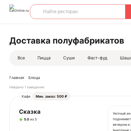
Доставка полуфабрикатов
Все
Пицца
Суши
Фаст-фуд
Шаш
Главная
Блюда
Найдено
1 заведение
Кафе
Мин. заказ: 500 ₽
Сказка
Уютный ин
поднимает 
5.0
из 5
вечером и 
выходные д