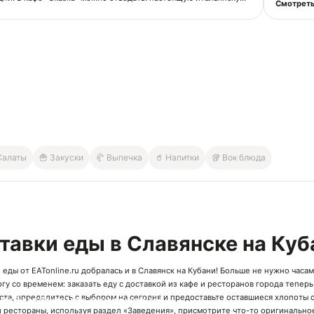
Смотреть
орая готовится в дровяной печи, итальянскими салатами и
, фирменными десертами, а также настоящей итальянской
кая информация
ТА-СЕРВИС»
041773
2300512871
Салаты
🍟 Закуски
🥐 Выпечка
🥤 Напитки
🥡 Вок блюда
тавки еды в Славянске на Куб
еды от EATonline.ru добралась и в Славянск на Кубани! Больше не нужно часа
огу со временем: заказать еду с доставкой из
кафе
и
ресторанов
города теперь
та, определитесь с выбором на сегодня и предоставьте оставшиеся хлопоты сл
ачай мобильное приложение!
 рестораны, используя раздел «Заведения», присмотрите что-то оригинальное