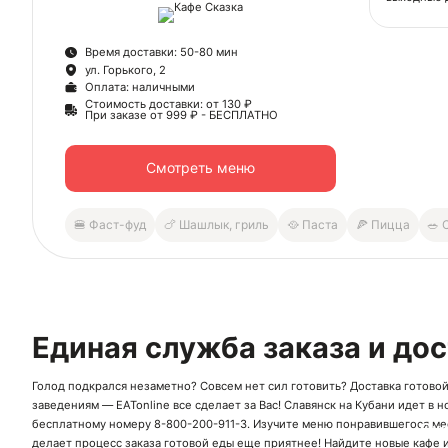
пиццу, кот
закусками
Время доставки: 50-80 мин
пастой.
ул. Горького, 2
Оплата: наличными
Юридичес
Стоимость доставки: от 130 ₽
ООО «ЭЛИ
При заказе от 999 ₽ - БЕСПЛАТНО
ИНН 2301
ОГРН 102
Смотреть меню
🍔 Фаст-фуд
🍗 Шашлык, гриль
🥘 Паста
🍕 Пицца
🥗 
Единая служба заказа и дос
Голод подкрался незаметно? Совсем нет сил готовить? Доставка готовой 
заведениям — EATonline все сделает за Вас! Славянск на Кубани идет в н
бесплатному номеру
8-800-200-911-3
. Изучите меню понравившегося мес
Ск
делает процесс заказа готовой еды еще приятнее! Найдите новые кафе и