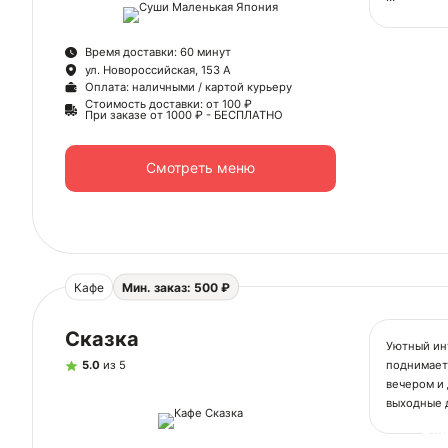
Наше меню
приготовл
Время доставки: 60 минут
вкусовое 
ул. Новороссийская, 153 А
разнообра
Оплата: наличными / картой курьеру
и нежными 
Стоимость доставки: от 100 ₽
меню также
При заказе от 1000 ₽ - БЕСПЛАТНО
любые пре
Смотреть меню
Одним из 
доставки е
отличным о
двери. Ком
был достав
Мы также г
Кафе
Мин. заказ: 500 ₽
здоровье. 
чтобы кажд
Сказка
Уютный ин
Не упуска
поднимает 
5.0
из 5
превратит
вечером и 
Закажите д
выходные д
нежными р
пиццу, кот
Ск
которые то
закусками