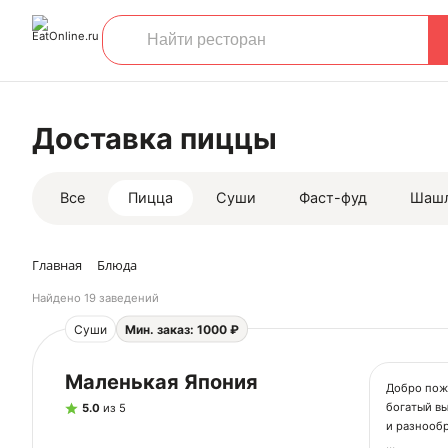
Доставка пиццы
Все
Пицца
Суши
Фаст-фуд
Шаш
Главная
Блюда
Найдено
19 заведений
Суши
Мин. заказ: 1000 ₽
Маленькая Япония
Добро пожа
богатый вы
5.0
из 5
и разнообр